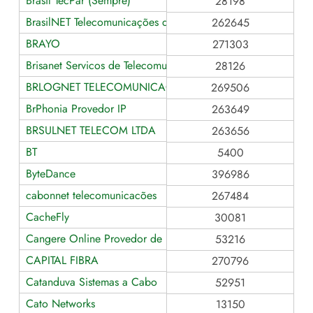
Brasil TecPar (Sempre)
28198
BrasilNET Telecomunicações do Paraná
262645
BRAYO
271303
Brisanet Servicos de Telecomunicacoes
28126
BRLOGNET TELECOMUNICACOES LTDA
269506
BrPhonia Provedor IP
263649
BRSULNET TELECOM LTDA
263656
BT
5400
ByteDance
396986
cabonnet telecomunicacões
267484
CacheFly
30081
Cangere Online Provedor de Internet Ltda
53216
CAPITAL FIBRA
270796
Catanduva Sistemas a Cabo
52951
Cato Networks
13150