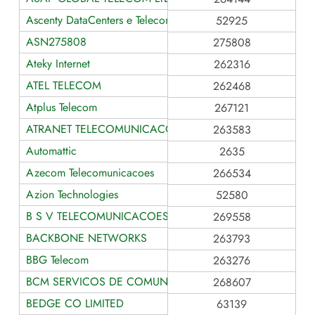
Ascenty DataCenters e Telecom
52925
ASN275808
275808
Ateky Internet
262316
ATEL TELECOM
262468
Atplus Telecom
267121
ATRANET TELECOMUNICACOES
263583
Automattic
2635
Azecom Telecomunicacoes
266534
Azion Technologies
52580
B S V TELECOMUNICACOES E SERVICOS LTDA
269558
BACKBONE NETWORKS
263793
BBG Telecom
263276
BCM SERVICOS DE COMUNICACAO E MULTIMIDIA
268607
BEDGE CO LIMITED
63139