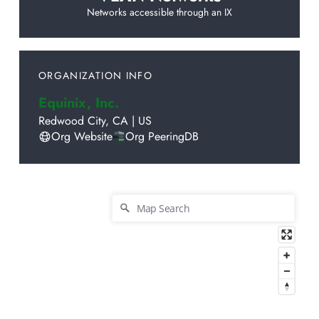
Networks accessible through an IX
ORGANIZATION INFO
Equinix, Inc.
Redwood City
,
CA
|
US
Org Website
Org PeeringDB