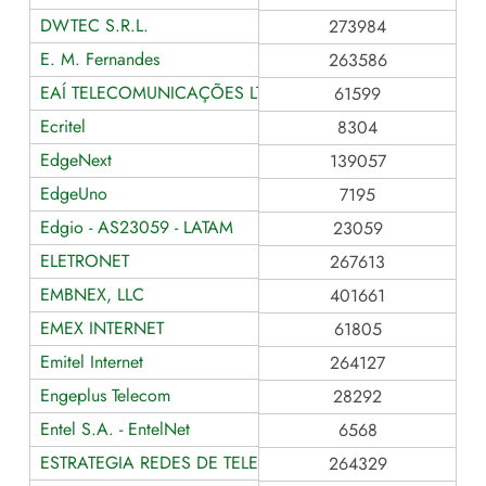
DWTEC S.R.L.
273984
E. M. Fernandes
263586
EAÍ TELECOMUNICAÇÕES LTDA
61599
Ecritel
8304
EdgeNext
139057
EdgeUno
7195
Edgio - AS23059 - LATAM
23059
ELETRONET
267613
EMBNEX, LLC
401661
EMEX INTERNET
61805
Emitel Internet
264127
Engeplus Telecom
28292
Entel S.A. - EntelNet
6568
ESTRATEGIA REDES DE TELECOMUNICACOES
264329