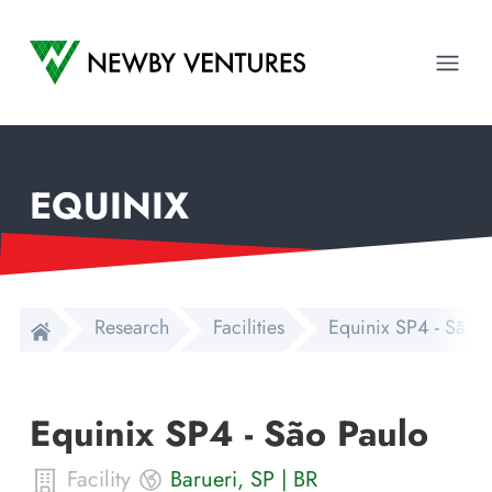
Newby Ventures
Ope
EQUINIX
Research
Facilities
Equinix SP4 - São 
Equinix SP4 - São Paulo
Facility
Barueri
,
SP
|
BR