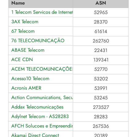
Name
ASN
1 Telecom Servicos de Internet
52965
3AX Telecom
28370
67 Telecom
61614
76 TELECOMUNICAÇÃO
262760
ABASE Telecom
22431
ACE CDN
139341
ACEM TELECOMUNICAÇÕES LTDA
52770
Acesso10 Telecom
53202
Acronis AMER
53991
Action Communications, Security Brazil.
53245
Addax Telecomunicações
273527
Adylnet Telecom - AS28283
28283
AFCH Solucoes e Empreendimentos
267536
Akamai Direct Connect
20189