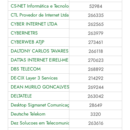
CS-NET Informática e Tecnologia
52984
CTL Provedor de Internet Ltda
266335
CYBER INTERNET LTDA
262565
CYBERNETRS
263979
CYBERWEB ATJP
273461
DALTONY CARLOS TAVARES CAETANO MUNHOZ ME
266118
DATTAS INTERNET EIRELI-ME
270623
DBS TELECOM
268892
DE-CIX Layer 3 Services
214292
DEAN MURILO GONCALVES OLIVEIRA - ME
269244
DELTATELE
263042
Desktop Sigmanet Comunicação Multimídia Ltda
28649
Deutsche Telekom
3320
Dez Solucoes em Telecomunicacoes
263616