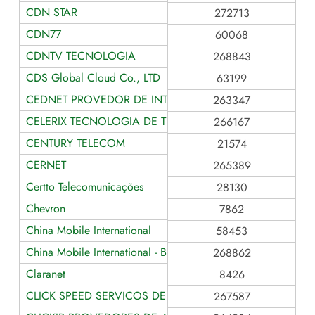
CDN STAR
272713
CDN77
60068
CDNTV TECNOLOGIA
268843
CDS Global Cloud Co., LTD
63199
CEDNET PROVEDOR DE INTERNET
263347
CELERIX TECNOLOGIA DE TELECOMUNICACOES
266167
CENTURY TELECOM
21574
CERNET
265389
Certto Telecomunicações
28130
Chevron
7862
China Mobile International
58453
China Mobile International - Brazil
268862
Claranet
8426
CLICK SPEED SERVICOS DE TELECOMUNICACOES
267587