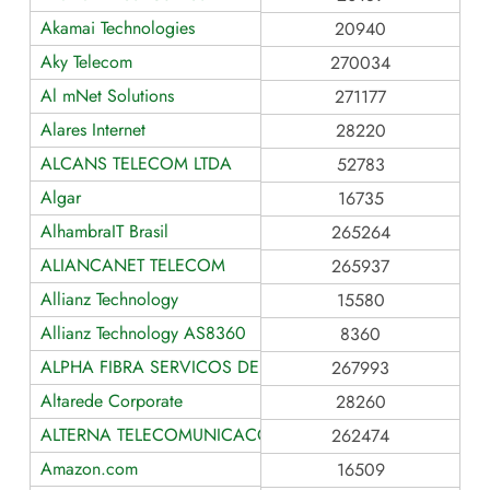
Akamai Technologies
20940
Aky Telecom
270034
Al mNet Solutions
271177
Alares Internet
28220
ALCANS TELECOM LTDA
52783
Algar
16735
AlhambraIT Brasil
265264
ALIANCANET TELECOM
265937
Allianz Technology
15580
Allianz Technology AS8360
8360
ALPHA FIBRA SERVICOS DE COMUNICACAO MULTIMIDI
267993
Altarede Corporate
28260
ALTERNA TELECOMUNICACOES E CONECTIVIDADE
262474
Amazon.com
16509