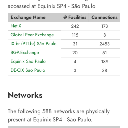
accessed at
Equinix SP4 - São Paulo
.
Exchange Name
@ Facilities
Connections
NetIX
242
178
Global Peer Exchange
115
8
IX.br (PTT.br) São Paulo
31
2453
BGP.Exchange
20
51
Equinix São Paulo
4
189
DE-CIX Sao Paulo
3
38
Networks
The following
588
networks are physically
present at
Equinix SP4 - São Paulo
.