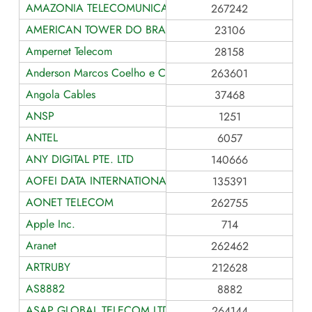
AMAZONIA TELECOMUNICACOES
267242
AMERICAN TOWER DO BRASIL
23106
Ampernet Telecom
28158
Anderson Marcos Coelho e Cia
263601
Angola Cables
37468
ANSP
1251
ANTEL
6057
ANY DIGITAL PTE. LTD
140666
AOFEI DATA INTERNATIONAL
135391
AONET TELECOM
262755
Apple Inc.
714
Aranet
262462
ARTRUBY
212628
AS8882
8882
ASAP GLOBAL TELECOM LTDA
264144