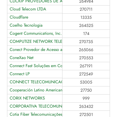
CLICKIP PROVEDORES DE ACESSO LTDA
264984
Cloud Telecom LTDA
270711
Cloudflare
13335
Coelho Tecnologia
264525
Cogent Communications, Inc.
174
COMPUTIZE NETWORK TELECOMUNICACOES
270735
Conect Provedor de Acesso a Internet
265066
ConeXao Net
270553
Connect Fast Soluções em Conectividade
267191
Connect LP
272549
CONNECT TELECOMUNICACOES LTDA
53005
Cooperación Latino Americana de Redes Avanzadas
27750
CORIX NETWORKS
999
CORPORATIVA TELECOMUNICACOES
263432
Cotia Fiber Telecomunicações e Serviços LTDA
272501