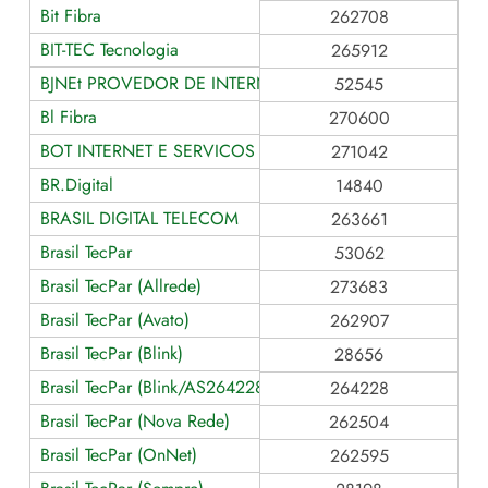
Bit Fibra
262708
BIT-TEC Tecnologia
265912
BJNEt PROVEDOR DE INTERNET LTDA ME
52545
Bl Fibra
270600
BOT INTERNET E SERVICOS DE TELECOMUNICACOES
271042
BR.Digital
14840
BRASIL DIGITAL TELECOM
263661
Brasil TecPar
53062
Brasil TecPar (Allrede)
273683
Brasil TecPar (Avato)
262907
Brasil TecPar (Blink)
28656
Brasil TecPar (Blink/AS264228)
264228
Brasil TecPar (Nova Rede)
262504
Brasil TecPar (OnNet)
262595