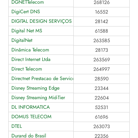
DGNETTelecom
268126
DigiCert DNS
16552
DIGITAL DESIGN SERVIÇOS DE TELECOMUNICAÇÕES
28142
Digital Net MS
61588
DigitalNet
263585
Dinâmica Telecom
28173
Direct Internet Ltda
263569
Direct Telecom
264997
Directnet Prestacao de Servicos Ltda
28590
Disney Streaming Edge
23344
Disney Streaming Mid-Tier
22604
DL INFORMATICA
52531
DOMUS TELECOM
61696
DTEL
263073
Durand do Brasil
22356